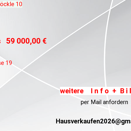
öckle 10
s 59 000,00 €
se 19
weitere I n f o + B i l
per Mail anfordern
Hausverkaufen2026@gma