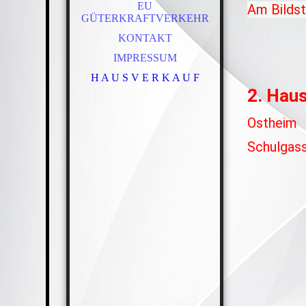
EU
Am Bildst
GÜTERKRAFTVERKEHR
KONTAKT
IMPRESSUM
H A U S V E R K A U F
2. Hau
Ostheim
Schulgas