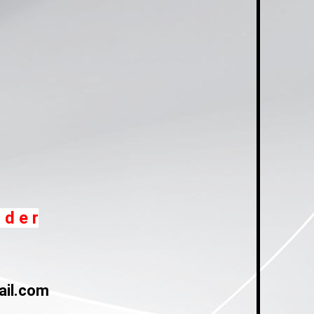
 d e r
il.com